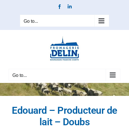
Skip
Facebook
LinkedIn
to
content
Go to...
Go to...
Edouard – Producteur de
lait – Doubs