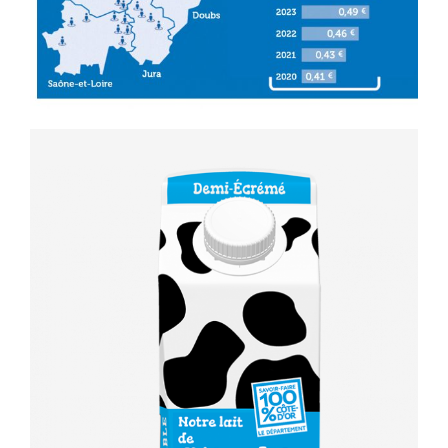
> Billes apéritives
> Nuiton
> Lait UHT