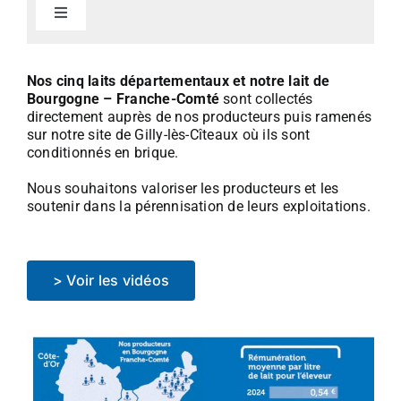
Toggle
Navigation
> Brillat-Savarin IGP
Nos cinq laits départementaux et notre lait de
Bourgogne – Franche-Comté
sont collectés
directement auprès de nos producteurs puis ramenés
> Morbier AOP
sur notre site de Gilly-lès-Cîteaux où ils sont
conditionnés en brique.
> Raclette
Nous souhaitons valoriser les producteurs et les
soutenir dans la pérennisation de leurs exploitations.
> Crémeux de Bourgogne
> Voir les vidéos
> Régals de Bourgogne
> Faisselles-Fromage blanc