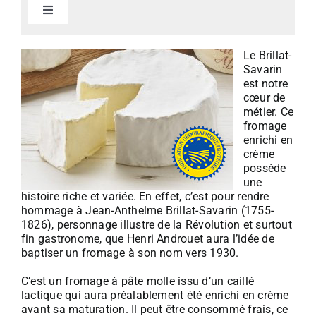
Toggle
Navigation
> Brillat-Savarin IGP
Le Brillat-
Savarin
est notre
> Morbier AOP
cœur de
métier. Ce
fromage
> Raclette
enrichi en
crème
possède
une
> Crémeux de Bourgogne
histoire riche et variée. En effet, c’est pour rendre
hommage à Jean-Anthelme Brillat-Savarin (1755-
1826), personnage illustre de la Révolution et surtout
> Régals de Bourgogne
fin gastronome, que Henri Androuet aura l’idée de
baptiser un fromage à son nom vers 1930.
> Faisselles-Fromage blanc
C’est un fromage à pâte molle issu d’un caillé
lactique qui aura préalablement été enrichi en crème
avant sa maturation. Il peut être consommé frais, ce