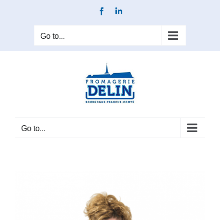
Skip
Facebook
LinkedIn
to
content
Go to...
Go to...